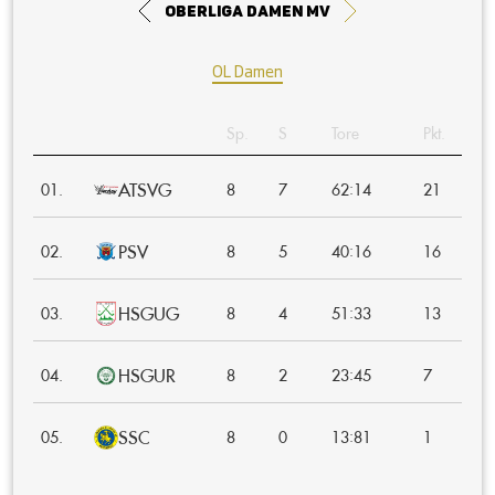
Oberliga Damen MV
OL Damen
Sp.
S
Tore
Pkt.
ATSVG
:
01.
8
7
62
14
21
PSV
:
02.
8
5
40
16
16
HSGUG
:
03.
8
4
51
33
13
HSGUR
:
04.
8
2
23
45
7
SSC
:
05.
8
0
13
81
1