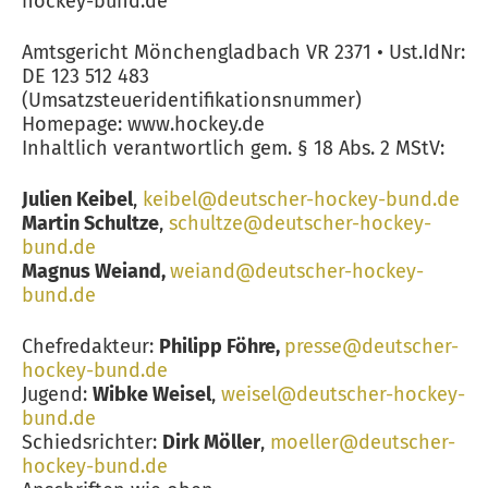
hockey-bund.de
Amtsgericht Mönchengladbach VR 2371 • Ust.IdNr:
DE 123 512 483
(Umsatzsteueridentifikationsnummer)
Homepage: www.hockey.de
Inhaltlich verantwortlich gem. § 18 Abs. 2 MStV:
Julien Keibel
,
keibel@deutscher-hockey-bund.de
Martin Schultze
,
schultze@deutscher-hockey-
bund.de
Magnus Weiand,
weiand@deutscher-hockey-
bund.de
Chefredakteur:
Philipp Föhre,
presse@deutscher-
hockey-bund.de
Jugend:
Wibke Weisel
,
weisel@deutscher-hockey-
bund.de
Schiedsrichter:
Dirk Möller
,
moeller@deutscher-
hockey-bund.de